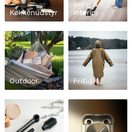
Bolig &
Køkkenudstyr
interiør
Outdoor
Fritid
Outdoor
Fritid
Personlig pleje
Tech & gadgets