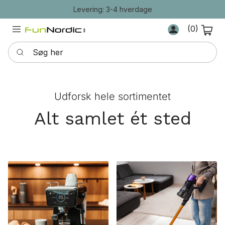
Levering: 3-4 hverdage
Log ind
Kurv
(0)
Søg her
Udforsk hele sortimentet
Alt samlet ét sted
Køkkenudstyr
Bolig & interiør